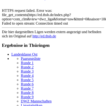
HTTPS request failed. Error was:
file_get_contents(https://ed.thsb.de/index.php?
option=com_clm&view=dwz_liga&format=raw&html=0&saison=18&
Failed to open stream: Connection timed out
Die hier dargestellten Ligen werden extern angezeigt und befinden
sich im Original auf
http://ed.thsb.de
Ergebnisse in Thüringen
Landesklasse Ost
Paarungsliste
Runde 1
Runde 2
Runde 3
Runde 4
Runde 5
Runde 6
Runde 7
Runde 8
Runde 9
DWZ Mannschaften
Ligastatistiken