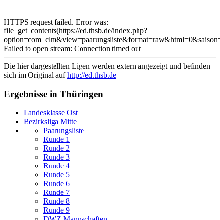
HTTPS request failed. Error was:
file_get_contents(https://ed.thsb.de/index.php?
option=com_clm&view=paarungsliste&format=raw&html=0&saison
Failed to open stream: Connection timed out
Die hier dargestellten Ligen werden extern angezeigt und befinden
sich im Original auf
http://ed.thsb.de
Ergebnisse in Thüringen
Landesklasse Ost
Bezirksliga Mitte
Paarungsliste
Runde 1
Runde 2
Runde 3
Runde 4
Runde 5
Runde 6
Runde 7
Runde 8
Runde 9
DWZ Mannschaften