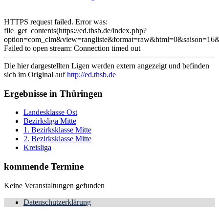
HTTPS request failed. Error was:
file_get_contents(https://ed.thsb.de/index.php?
option=com_clm&view=rangliste&format=raw&html=0&saison=16&
Failed to open stream: Connection timed out
Die hier dargestellten Ligen werden extern angezeigt und befinden
sich im Original auf
http://ed.thsb.de
Ergebnisse in Thüringen
Landesklasse Ost
Bezirksliga Mitte
1. Bezirksklasse Mitte
2. Bezirksklasse Mitte
Kreisliga
kommende Termine
Keine Veranstaltungen gefunden
Datenschutzerklärung