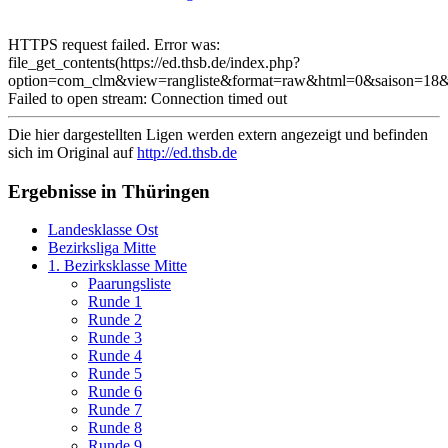
HTTPS request failed. Error was:
file_get_contents(https://ed.thsb.de/index.php?
option=com_clm&view=rangliste&format=raw&html=0&saison=18&
Failed to open stream: Connection timed out
Die hier dargestellten Ligen werden extern angezeigt und befinden
sich im Original auf
http://ed.thsb.de
Ergebnisse in Thüringen
Landesklasse Ost
Bezirksliga Mitte
1. Bezirksklasse Mitte
Paarungsliste
Runde 1
Runde 2
Runde 3
Runde 4
Runde 5
Runde 6
Runde 7
Runde 8
Runde 9