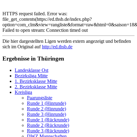
HTTPS request failed. Error was:
file_get_contents(https://ed.thsb.de/index.php?
option=com_clm&view=rangliste&format=raw&html=0&saison=18&
Failed to open stream: Connection timed out
Die hier dargestellten Ligen werden extern angezeigt und befinden
sich im Original auf
http://ed.thsb.de
Ergebnisse in Thüringen
Landesklasse Ost
Bezirksliga Mitte
1. Bezirksklasse Mitte
2. Bezirksklasse Mitte
Kreisliga
Paarungsliste
Runde 1 (Hinrunde)
Runde 2 (Hinrunde)
Runde 3 (Hinrunde)
Runde 1 (Rückrunde)
Runde 2 (Rückrunde)
Runde 3 (Rückrunde)
DWZ Mannschaften