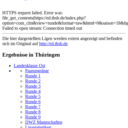
HTTPS request failed. Error was:
file_get_contents(https://ed.thsb.de/index.php?
option=com_clm&view=runde&format=raw&html=0&saison=18&li
Failed to open stream: Connection timed out
Die hier dargestellten Ligen werden extern angezeigt und befinden
sich im Original auf
http://ed.thsb.de
Ergebnisse in Thüringen
Landesklasse Ost
Paarungsliste
Runde 1
Runde 2
Runde 3
Runde 4
Runde 5
Runde 6
Runde 7
Runde 8
Runde 9
DWZ Mannschaften
Ligastatistiken