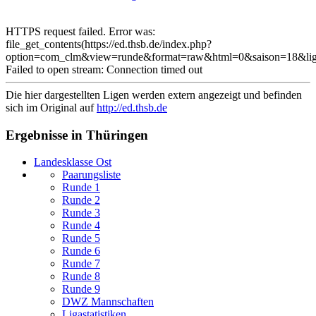
HTTPS request failed. Error was:
file_get_contents(https://ed.thsb.de/index.php?
option=com_clm&view=runde&format=raw&html=0&saison=18&li
Failed to open stream: Connection timed out
Die hier dargestellten Ligen werden extern angezeigt und befinden
sich im Original auf
http://ed.thsb.de
Ergebnisse in Thüringen
Landesklasse Ost
Paarungsliste
Runde 1
Runde 2
Runde 3
Runde 4
Runde 5
Runde 6
Runde 7
Runde 8
Runde 9
DWZ Mannschaften
Ligastatistiken