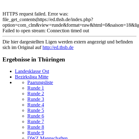
HTTPS request failed. Error was:
file_get_contents(https://ed.thsb.de/index.php?
option=com_clm&view=runde&format=raw&html=0&saison=18&li
Failed to open stream: Connection timed out
Die hier dargestellten Ligen werden extern angezeigt und befinden
sich im Original auf
http://ed.thsb.de
Ergebnisse in Thüringen
Landesklasse Ost
Bezirksliga Mitte
Paarungsliste
Runde 1
Runde 2
Runde 3
Runde 4
Runde 5
Runde 6
Runde 7
Runde 8
Runde 9
DWZ Mannschaften