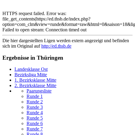
HTTPS request failed. Error was:
file_get_contents(https://ed.thsb.de/index.php?
option=com_clm&view=runde&format=raw&html=0&saison=18&li
Failed to open stream: Connection timed out
Die hier dargestellten Ligen werden extern angezeigt und befinden
sich im Original auf
http://ed.thsb.de
Ergebnisse in Thüringen
Landesklasse Ost
Bezirksliga Mitte
1. Bezirksklasse Mitte
2. Bezirksklasse Mitte
Paarungsliste
Runde 1
Runde 2
Runde 3
Runde 4
Runde 5
Runde 6
Runde 7
Runde 8