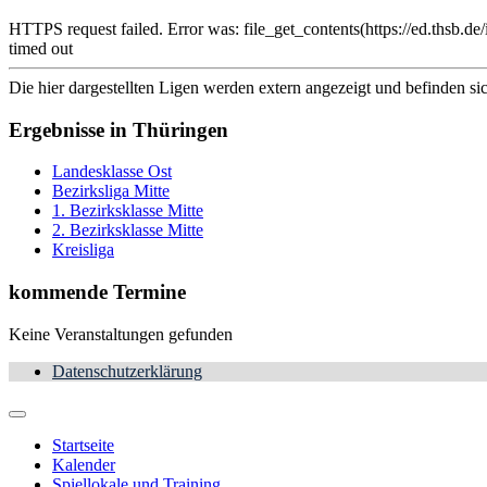
HTTPS request failed. Error was: file_get_contents(https://ed.th
timed out
Die hier dargestellten Ligen werden extern angezeigt und befinden si
Ergebnisse in Thüringen
Landesklasse Ost
Bezirksliga Mitte
1. Bezirksklasse Mitte
2. Bezirksklasse Mitte
Kreisliga
kommende Termine
Keine Veranstaltungen gefunden
Datenschutzerklärung
Startseite
Kalender
Spiellokale und Training