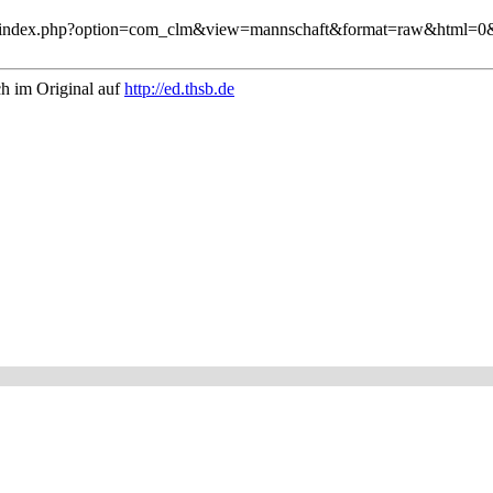
sb.de/index.php?option=com_clm&view=mannschaft&format=raw&html=0&
ch im Original auf
http://ed.thsb.de