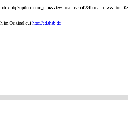
sb.de/index.php?option=com_clm&view=mannschaft&format=raw&html=0&
ch im Original auf
http://ed.thsb.de