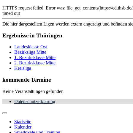
HTTPS request failed. Error was: file_get_contents(https://ed.th
timed out
Die hier dargestellten Ligen werden extern angezeigt und befinden si
Ergebnisse in Thüringen
Landesklasse Ost
Bezirksliga Mitte
1. Bezirksklasse Mitte
2. Bezirksklasse Mitte
Kreisliga
kommende Termine
Keine Veranstaltungen gefunden
Datenschutzerklärung
Startseite
Kalender
Spiellokale und Training