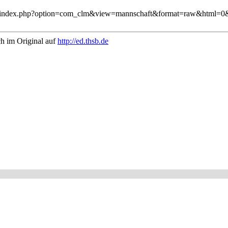
sb.de/index.php?option=com_clm&view=mannschaft&format=raw&html=0&
ch im Original auf
http://ed.thsb.de