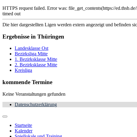
HTTPS request failed. Error was: file_get_contents(https://ed.th
timed out
Die hier dargestellten Ligen werden extern angezeigt und befinden si
Ergebnisse in Thüringen
Landesklasse Ost
Bezirksliga Mitte
1. Bezirksklasse Mitte
2. Bezirksklasse Mitte
Kreisliga
kommende Termine
Keine Veranstaltungen gefunden
Datenschutzerklärung
Startseite
Kalender
Spiellokale und Training