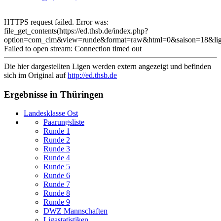
HTTPS request failed. Error was:
file_get_contents(https://ed.thsb.de/index.php?
option=com_clm&view=runde&format=raw&html=0&saison=18&li
Failed to open stream: Connection timed out
Die hier dargestellten Ligen werden extern angezeigt und befinden
sich im Original auf
http://ed.thsb.de
Ergebnisse in Thüringen
Landesklasse Ost
Paarungsliste
Runde 1
Runde 2
Runde 3
Runde 4
Runde 5
Runde 6
Runde 7
Runde 8
Runde 9
DWZ Mannschaften
Ligastatistiken