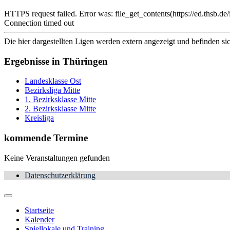
HTTPS request failed. Error was: file_get_contents(https://ed.t
Connection timed out
Die hier dargestellten Ligen werden extern angezeigt und befinden si
Ergebnisse in Thüringen
Landesklasse Ost
Bezirksliga Mitte
1. Bezirksklasse Mitte
2. Bezirksklasse Mitte
Kreisliga
kommende Termine
Keine Veranstaltungen gefunden
Datenschutzerklärung
Startseite
Kalender
Spiellokale und Training