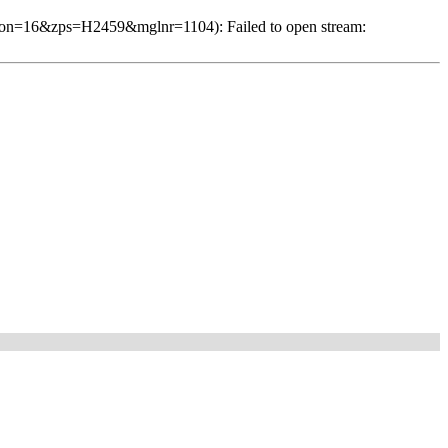
ison=16&zps=H2459&mglnr=1104): Failed to open stream: