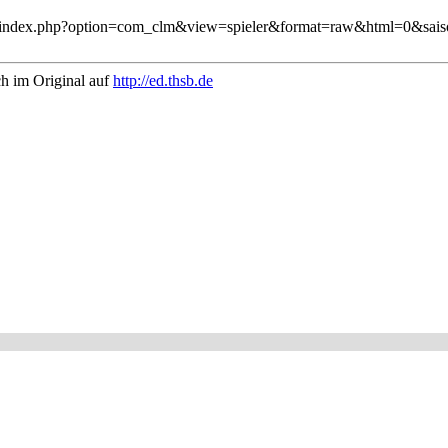
hsb.de/index.php?option=com_clm&view=spieler&format=raw&html=0&sa
ch im Original auf
http://ed.thsb.de