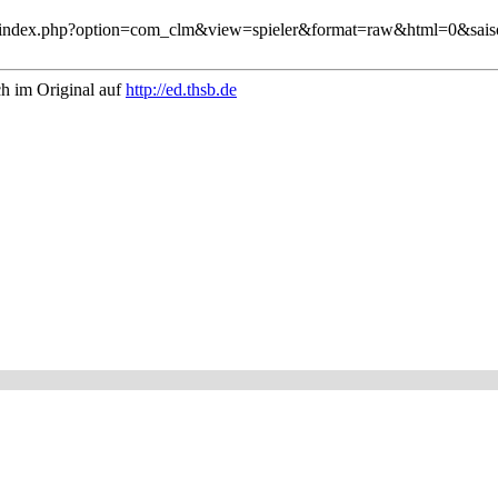
hsb.de/index.php?option=com_clm&view=spieler&format=raw&html=0&sa
ch im Original auf
http://ed.thsb.de