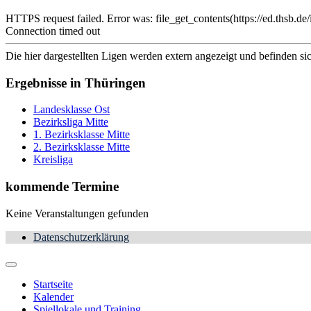
HTTPS request failed. Error was: file_get_contents(https://ed.t
Connection timed out
Die hier dargestellten Ligen werden extern angezeigt und befinden si
Ergebnisse in Thüringen
Landesklasse Ost
Bezirksliga Mitte
1. Bezirksklasse Mitte
2. Bezirksklasse Mitte
Kreisliga
kommende Termine
Keine Veranstaltungen gefunden
Datenschutzerklärung
Startseite
Kalender
Spiellokale und Training