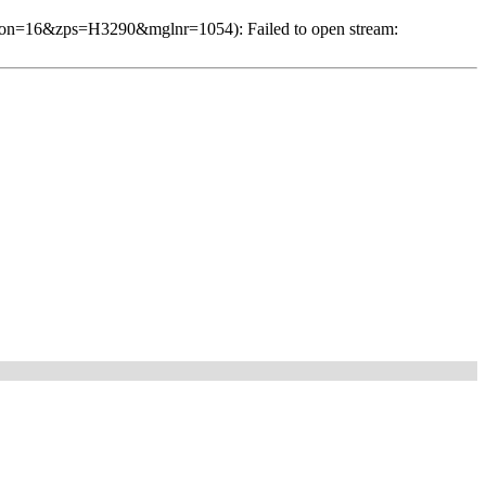
ison=16&zps=H3290&mglnr=1054): Failed to open stream: