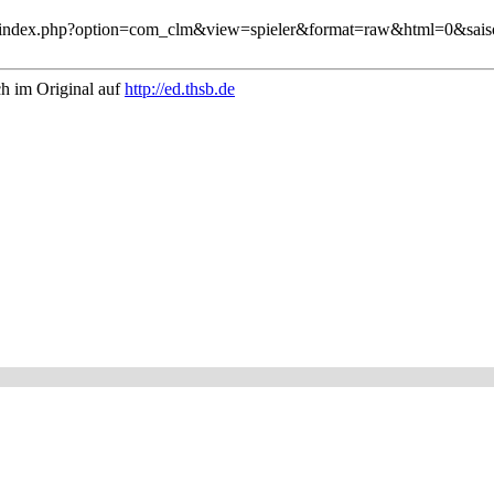
hsb.de/index.php?option=com_clm&view=spieler&format=raw&html=0&sa
ch im Original auf
http://ed.thsb.de