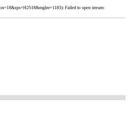
ison=18&zps=H2518&mglnr=1183): Failed to open stream: