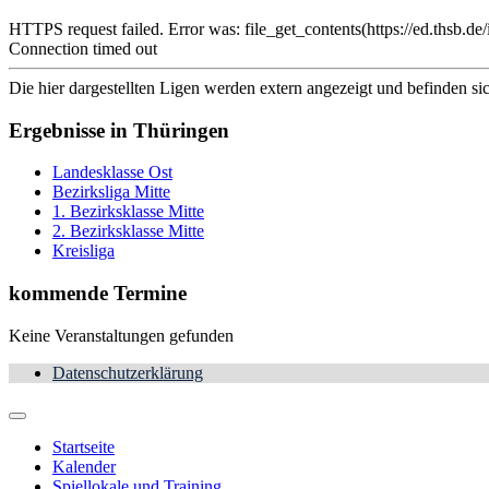
HTTPS request failed. Error was: file_get_contents(https://ed.t
Connection timed out
Die hier dargestellten Ligen werden extern angezeigt und befinden si
Ergebnisse in Thüringen
Landesklasse Ost
Bezirksliga Mitte
1. Bezirksklasse Mitte
2. Bezirksklasse Mitte
Kreisliga
kommende Termine
Keine Veranstaltungen gefunden
Datenschutzerklärung
Startseite
Kalender
Spiellokale und Training