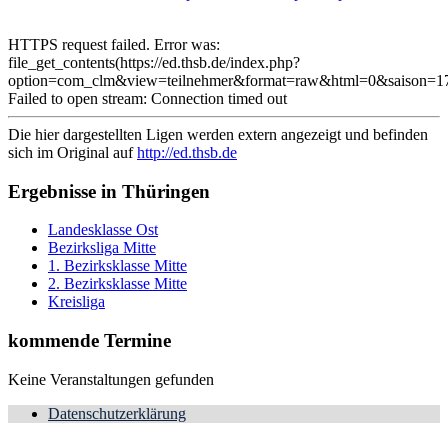
HTTPS request failed. Error was:
file_get_contents(https://ed.thsb.de/index.php?
option=com_clm&view=teilnehmer&format=raw&html=0&saison=17
Failed to open stream: Connection timed out
Die hier dargestellten Ligen werden extern angezeigt und befinden
sich im Original auf
http://ed.thsb.de
Ergebnisse in Thüringen
Landesklasse Ost
Bezirksliga Mitte
1. Bezirksklasse Mitte
2. Bezirksklasse Mitte
Kreisliga
kommende Termine
Keine Veranstaltungen gefunden
Datenschutzerklärung