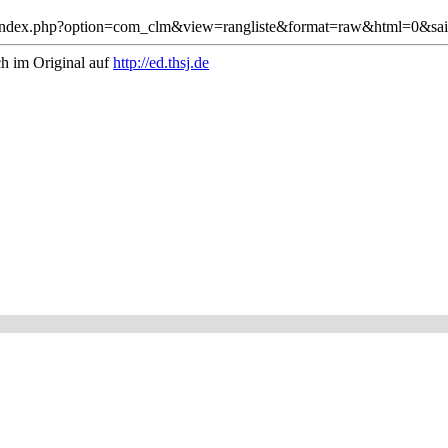
j.de/index.php?option=com_clm&view=rangliste&format=raw&html=0&sai
ch im Original auf
http://ed.thsj.de