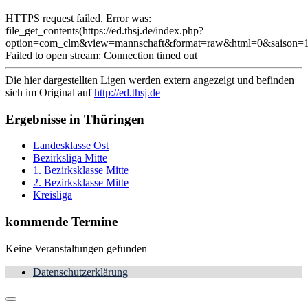
HTTPS request failed. Error was:
file_get_contents(https://ed.thsj.de/index.php?
option=com_clm&view=mannschaft&format=raw&html=0&saison=1
Failed to open stream: Connection timed out
Die hier dargestellten Ligen werden extern angezeigt und befinden
sich im Original auf
http://ed.thsj.de
Ergebnisse in Thüringen
Landesklasse Ost
Bezirksliga Mitte
1. Bezirksklasse Mitte
2. Bezirksklasse Mitte
Kreisliga
kommende Termine
Keine Veranstaltungen gefunden
Datenschutzerklärung