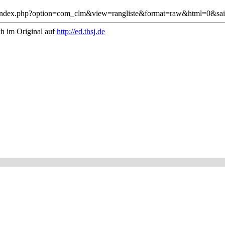
j.de/index.php?option=com_clm&view=rangliste&format=raw&html=0&sai
ch im Original auf
http://ed.thsj.de