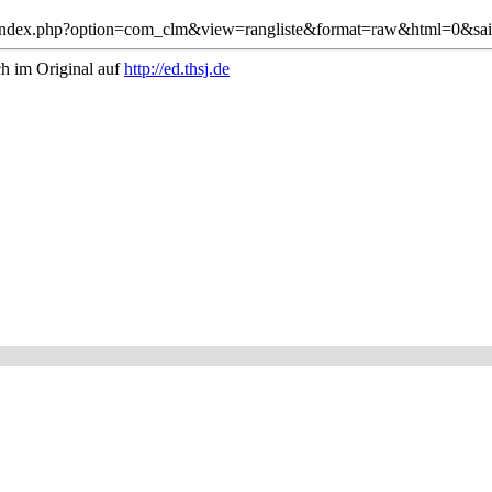
j.de/index.php?option=com_clm&view=rangliste&format=raw&html=0&sai
ch im Original auf
http://ed.thsj.de