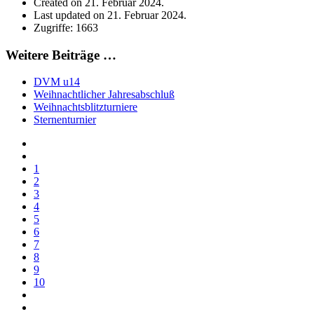
Created on 21. Februar 2024.
Last updated on 21. Februar 2024.
Zugriffe: 1663
Weitere Beiträge …
DVM u14
Weihnachtlicher Jahresabschluß
Weihnachtsblitzturniere
Sternenturnier
1
2
3
4
5
6
7
8
9
10