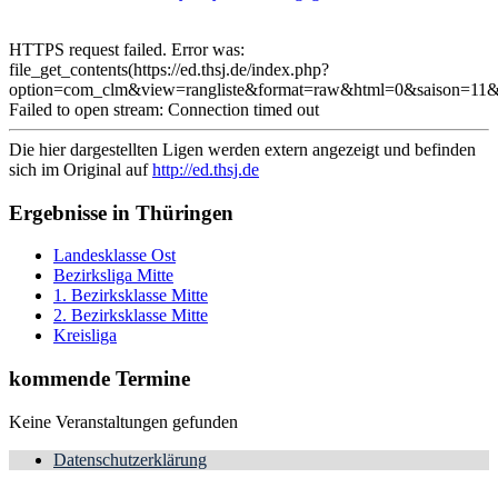
HTTPS request failed. Error was:
file_get_contents(https://ed.thsj.de/index.php?
option=com_clm&view=rangliste&format=raw&html=0&saison=11&l
Failed to open stream: Connection timed out
Die hier dargestellten Ligen werden extern angezeigt und befinden
sich im Original auf
http://ed.thsj.de
Ergebnisse in Thüringen
Landesklasse Ost
Bezirksliga Mitte
1. Bezirksklasse Mitte
2. Bezirksklasse Mitte
Kreisliga
kommende Termine
Keine Veranstaltungen gefunden
Datenschutzerklärung