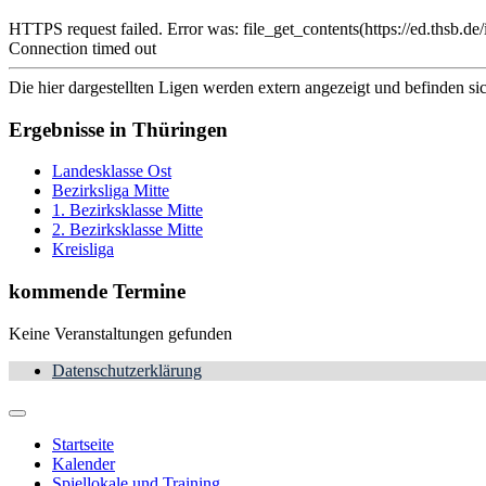
HTTPS request failed. Error was: file_get_contents(https://ed.t
Connection timed out
Die hier dargestellten Ligen werden extern angezeigt und befinden si
Ergebnisse in Thüringen
Landesklasse Ost
Bezirksliga Mitte
1. Bezirksklasse Mitte
2. Bezirksklasse Mitte
Kreisliga
kommende Termine
Keine Veranstaltungen gefunden
Datenschutzerklärung
Startseite
Kalender
Spiellokale und Training